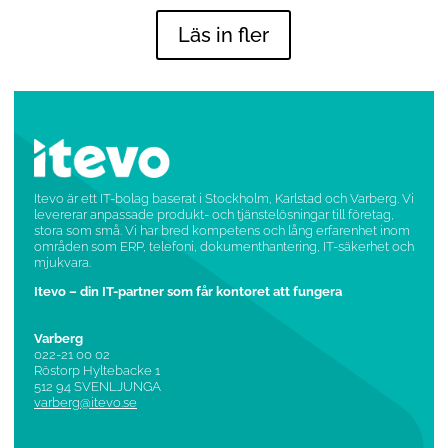
Läs in fler
Itevo är ett IT-bolag baserat i Stockholm, Karlstad och Varberg. Vi
levererar anpassade produkt- och tjänstelösningar till företag,
stora som små. Vi har bred kompetens och lång erfarenhet inom
områden som ERP, telefoni, dokumenthantering, IT-säkerhet och
mjukvara.
Itevo – din IT-partner som får kontoret att fungera
Varberg
022-21 00 02
Röstorp Hyltebacke 1
512 94 SVENLJUNGA
varberg@itevo.se