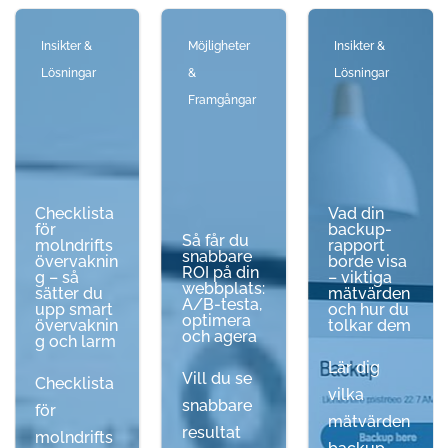
Insikter &
Möjligheter
Insikter &
Lösningar
&
Lösningar
Framgångar
Checklista
Vad din
för
backup-
Så får du
molndrifts
rapport
snabbare
övervaknin
borde visa
ROI på din
g – så
– viktiga
webbplats:
sätter du
mätvärden
A/B-testa,
upp smart
och hur du
optimera
övervaknin
tolkar dem
och agera
g och larm
Lär dig
Vill du se
Checklista
vilka
snabbare
för
mätvärden
resultat
molndrifts