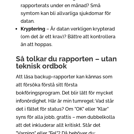
rapporterats under en månad? Små
symtom kan bli allvarliga sjukdomar för
datan.
Kryptering
– Är datan verkligen krypterad
(om det är ett krav)? Bättre att kontrollera
än att hoppas.
Så tolkar du rapporten – utan
teknisk ordbok
Att läsa backup-rapporter kan kännas som
att försöka förstå sitt första
bokföringsprogram. Det blir lätt för mycket
infonördighet. Här är min tumregel: Vad står
det i fältet för status? Om ”OK” eller ”Klar”
syns för alla jobb, grattis – men dubbelkolla
att det inkluderar allt kritiskt. Står det
”Varning” eller ”Fel”? Då behöver du: