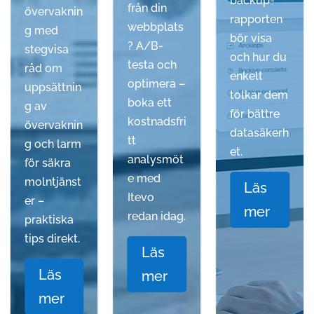
backup-
från din
övervaknin
rapporten
webbplats
g med
bör visa
? A/B-
stegvisa
och hur du
testa och
råd om
enkelt
optimera –
uppsättnin
tolkar dem
boka ett
g av
för bättre
kostnadsfri
övervaknin
datasäkerh
tt
g och larm
et.
analysmöt
för säkra
e med
molntjänst
Läs
Itevo
er –
mer
redan idag.
praktiska
tips direkt.
Läs
Läs
mer
mer