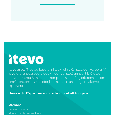
Itevo är ett IT-bolag baserat i Stockholm, Karlstad och Varberg. Vi
levererar anpassade produkt- och tjänstelösningar till företag,
stora som små. Vi har bred kompetens och lång erfarenhet inom
områden som ERP, telefoni, dokumenthantering, IT-säkerhet och
mjukvara.
Itevo – din IT-partner som får kontoret att fungera
Varberg
022-21 00 02
Röstorp Hyltebacke 1